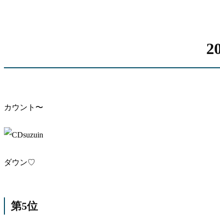
2
カウント〜
ダウン♡
第5位