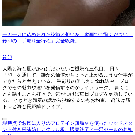
一刀一刀に込められた技術と想いを、動画でご覧ください。
鈴印の「手彫り全行程」完全収録。
鈴印
太陽と海と夏があればだいたいご機嫌な三代目。 日々
「印」を通して、誰かの価値がちょっと上がるような仕事が
できたらと考えている。 手彫りの美しさに惚れ込み、ブロ
グでその魅力や違いを発信するのがライフワーク。 書くこ
とも話すことも好きで、気がつけば毎日ブログを更新してい
る。 ときどき印章の話から脱線するのもお約束。 趣味は筋
トレと海と長距離ドライブ。
現時点でお気に入りのプロテイン
無垢材を使ったウッドスタ
ンド付き飛沫防止アクリル板、販売終了と一部セールのお知