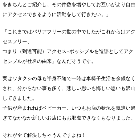
をきちんとご紹介し、その件数を増やしてお互いがより
自由
にアクセスできるように活動をして行きたい。」
「これまではバリアフリーの世の中でしたがこれからはア
ク
セスフリー、
つまり（到達可能）アクセス+ポッシブルを造語としてア
ク
セシブルが社名の由来」なんだそうです。
実はワタクシの母も半身不随で一時は車椅子生活を余儀な
く
され、分からない事も多く、悲しい思いも悔しい思いも
沢山
してきました。
子供が産まれればベビーカー、いつもお店の状況を気遣い
過
ぎてなかなか新しいお店にもお邪魔できなくもなりまし
た。
それが全て解決しちゃうんですよね！