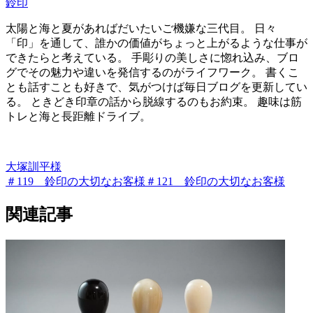
鈴印
太陽と海と夏があればだいたいご機嫌な三代目。 日々
「印」を通して、誰かの価値がちょっと上がるような仕事が
できたらと考えている。 手彫りの美しさに惚れ込み、ブロ
グでその魅力や違いを発信するのがライフワーク。 書くこ
とも話すことも好きで、気がつけば毎日ブログを更新してい
る。 ときどき印章の話から脱線するのもお約束。 趣味は筋
トレと海と長距離ドライブ。
大塚訓平様
＃119 鈴印の大切なお客様
＃121 鈴印の大切なお客様
関連記事