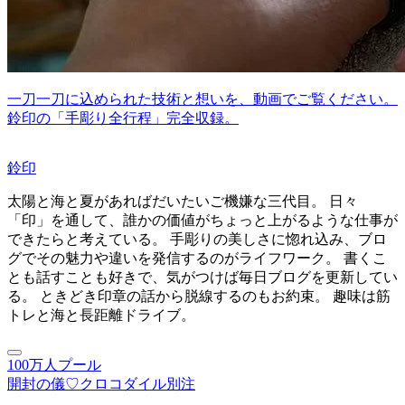
一刀一刀に込められた技術と想いを、動画でご覧ください。
鈴印の「手彫り全行程」完全収録。
鈴印
太陽と海と夏があればだいたいご機嫌な三代目。 日々
「印」を通して、誰かの価値がちょっと上がるような仕事が
できたらと考えている。 手彫りの美しさに惚れ込み、ブロ
グでその魅力や違いを発信するのがライフワーク。 書くこ
とも話すことも好きで、気がつけば毎日ブログを更新してい
る。 ときどき印章の話から脱線するのもお約束。 趣味は筋
トレと海と長距離ドライブ。
100万人プール
開封の儀♡
クロコダイル別注