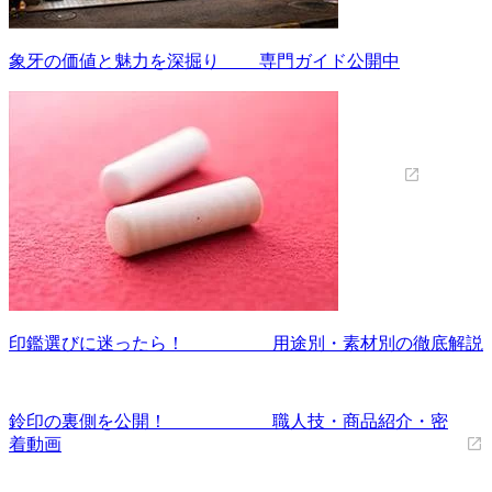
象牙の価値と魅力を深掘り 専門ガイド公開中
印鑑選びに迷ったら！ 用途別・素材別の徹底解説
鈴印の裏側を公開！ 職人技・商品紹介・密
着動画