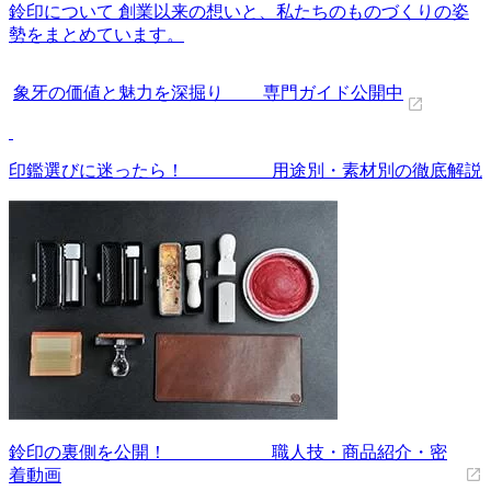
鈴印について 創業以来の想いと、私たちのものづくりの姿
勢をまとめています。
象牙の価値と魅力を深掘り 専門ガイド公開中
印鑑選びに迷ったら！ 用途別・素材別の徹底解説
鈴印の裏側を公開！ 職人技・商品紹介・密
着動画