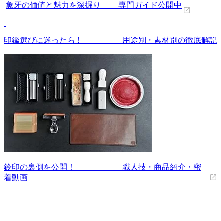
象牙の価値と魅力を深掘り 専門ガイド公開中
印鑑選びに迷ったら！ 用途別・素材別の徹底解説
鈴印の裏側を公開！ 職人技・商品紹介・密
着動画