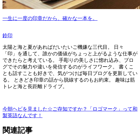
一生に一度の印章だから、確かな一本を。
鈴印
太陽と海と夏があればだいたいご機嫌な三代目。 日々
「印」を通して、誰かの価値がちょっと上がるような仕事が
できたらと考えている。 手彫りの美しさに惚れ込み、ブロ
グでその魅力や違いを発信するのがライフワーク。 書くこ
とも話すことも好きで、気がつけば毎日ブログを更新してい
る。 ときどき印章の話から脱線するのもお約束。 趣味は筋
トレと海と長距離ドライブ。
今朝ヘビを見ました☆
ご存知ですか？「ロゴマーク」って和
製英語なんです！
関連記事