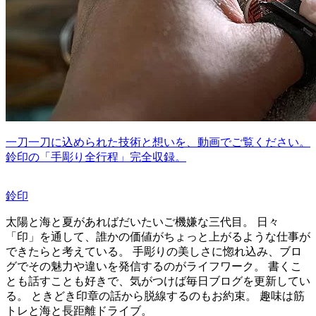
一刀一刀に込められた技術と想いを、動画でご覧ください。
鈴印の「手彫り全行程」完全収録。
鈴印
太陽と海と夏があればだいたいご機嫌な三代目。 日々
「印」を通して、誰かの価値がちょっと上がるような仕事が
できたらと考えている。 手彫りの美しさに惚れ込み、ブロ
グでその魅力や違いを発信するのがライフワーク。 書くこ
とも話すことも好きで、気がつけば毎日ブログを更新してい
る。 ときどき印章の話から脱線するのもお約束。 趣味は筋
トレと海と長距離ドライブ。