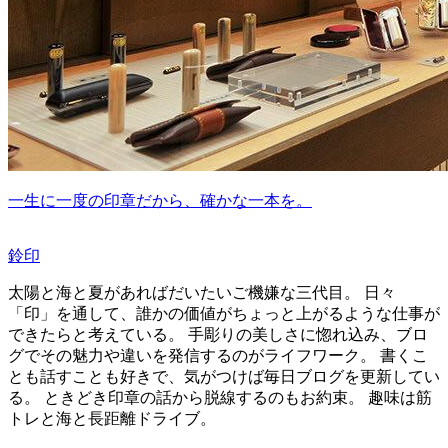
一生に一度の印章だから、確かな一本を。
鈴印
太陽と海と夏があればだいたいご機嫌な三代目。 日々
「印」を通して、誰かの価値がちょっと上がるような仕事が
できたらと考えている。 手彫りの美しさに惚れ込み、ブロ
グでその魅力や違いを発信するのがライフワーク。 書くこ
とも話すことも好きで、気がつけば毎日ブログを更新してい
る。 ときどき印章の話から脱線するのもお約束。 趣味は筋
トレと海と長距離ドライブ。