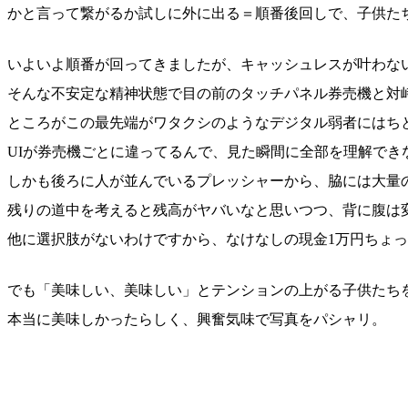
かと言って繋がるか試しに外に出る＝順番後回しで、子供た
いよいよ順番が回ってきましたが、キャッシュレスが叶わな
そんな不安定な精神状態で目の前のタッチパネル券売機と対
ところがこの最先端がワタクシのようなデジタル弱者にはち
UIが券売機ごとに違ってるんで、見た瞬間に全部を理解でき
しかも後ろに人が並んでいるプレッシャーから、脇には大量
残りの道中を考えると残高がヤバいなと思いつつ、背に腹は
他に選択肢がないわけですから、なけなしの現金1万円ちょっと
でも「美味しい、美味しい」とテンションの上がる子供たち
本当に美味しかったらしく、興奮気味で写真をパシャリ。