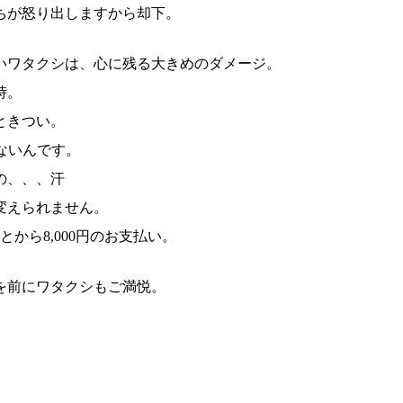
ちが怒り出しますから却下。
いワタクシは、心に残る大きめのダメージ。
峙。
ときつい。
ないんです。
の、、、汗
変えられません。
から8,000円のお支払い。
を前にワタクシもご満悦。