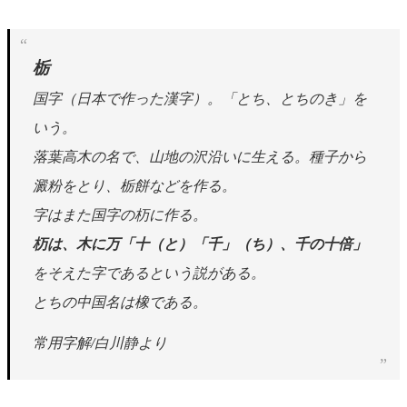
栃
国字（日本で作った漢字）。「とち、とちのき」を
いう。
落葉高木の名で、山地の沢沿いに生える。種子から
澱粉をとり、栃餅などを作る。
字はまた国字の杤に作る。
杤は、木に万「十（と）「千」（ち）、千の十倍」
をそえた字であるという説がある。
とちの中国名は橡である。
常用字解/白川静より