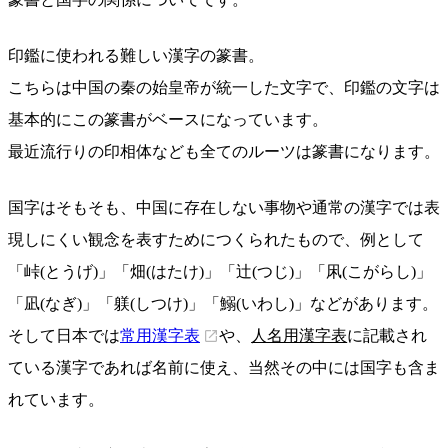
印鑑に使われる難しい漢字の篆書。
こちらは中国の秦の始皇帝が統一した文字で、印鑑の文字は
基本的にこの篆書がベースになっています。
最近流行りの印相体なども全てのルーツは篆書になります。
国字はそもそも、中国に存在しない事物や通常の漢字では表
現しにくい観念を表すためにつくられたもので、例として
「峠(とうげ)」「畑(はたけ)」「辻(つじ)」「凩(こがらし)」
「凪(なぎ)」「躾(しつけ)」「鰯(いわし)」などがあります。
そして日本では
常用漢字表
や、
人名用漢字表
に記載され
ている漢字であれば名前に使え、当然その中には国字も含ま
れています。